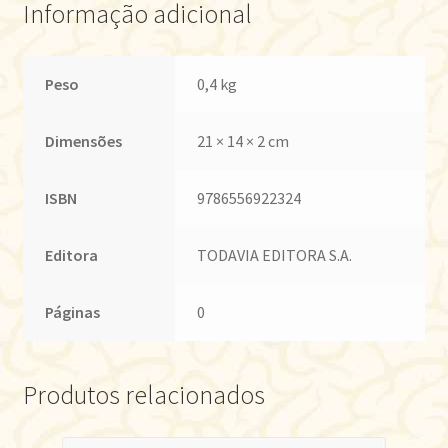
Informação adicional
Peso
0,4 kg
Dimensões
21 × 14 × 2 cm
ISBN
9786556922324
Editora
TODAVIA EDITORA S.A.
Páginas
0
Produtos relacionados