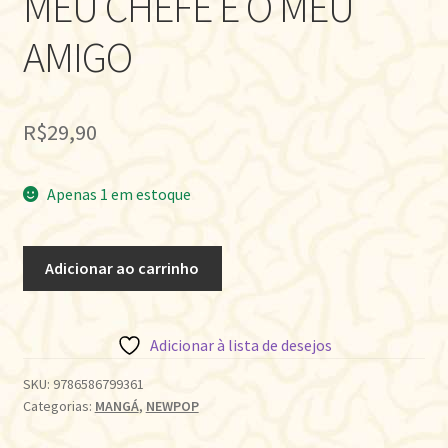
MEU CHEFE É O MEU
AMIGO
R$
29,90
Apenas 1 em estoque
MEU
Adicionar ao carrinho
CHEFE
É
O
Adicionar à lista de desejos
MEU
AMIGO
SKU:
9786586799361
Categorias:
MANGÁ
,
NEWPOP
quantidade