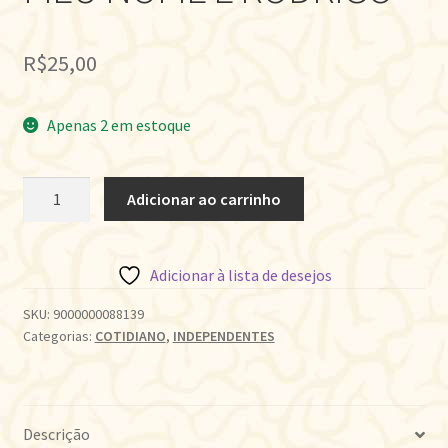
R$
25,00
Apenas 2 em estoque
MEU
Adicionar ao carrinho
NOME
É
RODRIGO
Adicionar à lista de desejos
quantidade
SKU:
9000000088139
Categorias:
COTIDIANO
,
INDEPENDENTES
Descrição