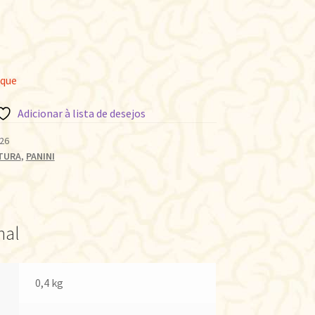
oque
Adicionar à lista de desejos
26
TURA
,
PANINI
nal
0,4 kg