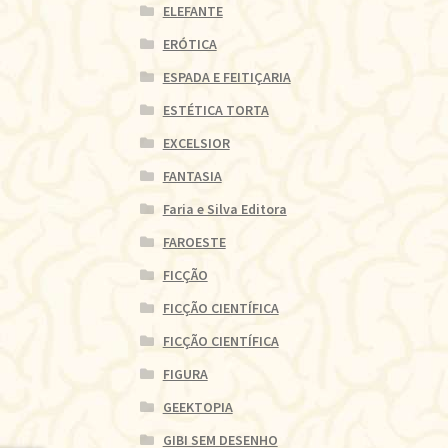
ELEFANTE
ERÓTICA
ESPADA E FEITIÇARIA
ESTÉTICA TORTA
EXCELSIOR
FANTASIA
Faria e Silva Editora
FAROESTE
FICÇÃO
FICÇÃO CIENTÍFICA
FICÇÃO CIENTÍFICA
FIGURA
GEEKTOPIA
GIBI SEM DESENHO