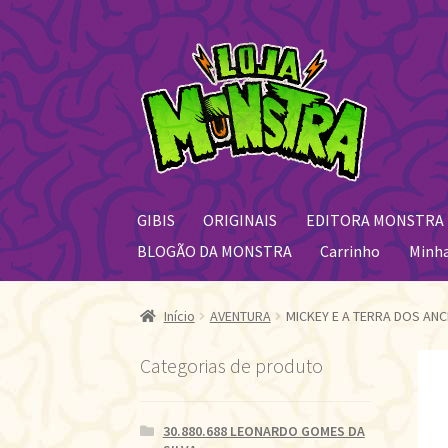
Pular
Pular
para
para
navegação
o
conteúdo
GIBIS
ORIGINAIS
EDITORA MONSTRA
BLOGÃO DA MONSTRA
Carrinho
Minh
Início
AVENTURA
MICKEY E A TERRA DOS ANC
Categorias de produto
30.880.688 LEONARDO GOMES DA