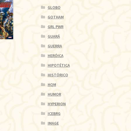
GLOBO
GOTHAM
GRL PWR
GUARÁ
GUERRA
HERÓICA
HIPOTÉTICA
HISTÓRICO
HQM
HUMOR
HYPERION
ICEBRG
IMAGE