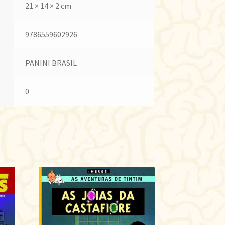
21 × 14 × 2 cm
9786559602926
PANINI BRASIL
0