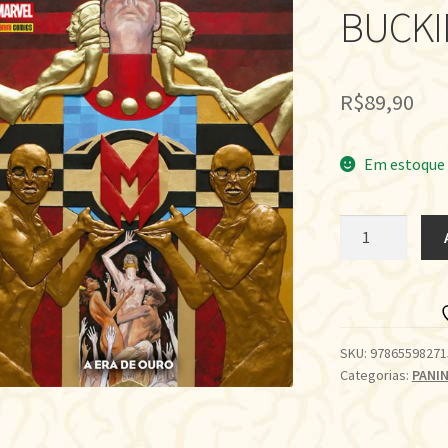
BUCKI
R$
89,90
Em estoque
MIRACLE
MAN
POR
NEIL
GAIMAN
E
SKU:
97865598271
Categorias:
PANIN
MARK
BUCKINGHAM
•