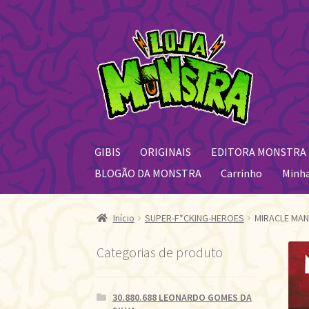
Pular
Pular
para
para
navegação
o
conteúdo
GIBIS
ORIGINAIS
EDITORA MONSTRA
BLOGÃO DA MONSTRA
Carrinho
Minh
Início
SUPER-F*CKING-HEROES
MIRACLE MAN
Categorias de produto
30.880.688 LEONARDO GOMES DA