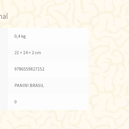
nal
0,4 kg
21 × 14 × 2 cm
9786559827152
PANINI BRASIL
0