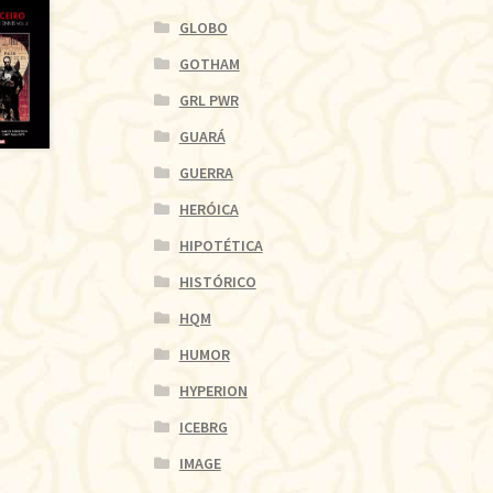
GLOBO
GOTHAM
GRL PWR
GUARÁ
GUERRA
HERÓICA
HIPOTÉTICA
HISTÓRICO
HQM
HUMOR
HYPERION
ICEBRG
IMAGE