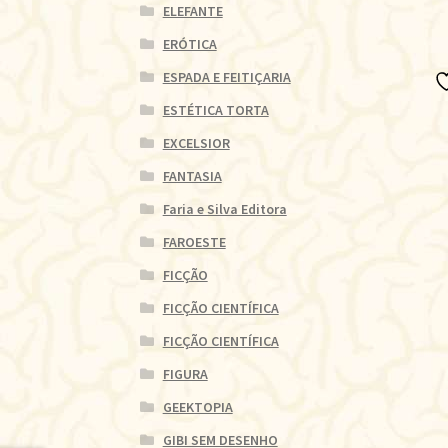
ELEFANTE
ERÓTICA
ESPADA E FEITIÇARIA
ESTÉTICA TORTA
EXCELSIOR
FANTASIA
Faria e Silva Editora
FAROESTE
FICÇÃO
FICÇÃO CIENTÍFICA
FICÇÃO CIENTÍFICA
FIGURA
GEEKTOPIA
GIBI SEM DESENHO