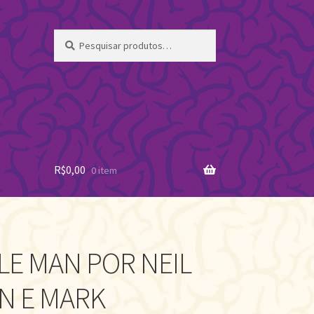
Pesquisar
Pesquisar
por:
R$
0,00
0 item
LE MAN POR NEIL
N E MARK