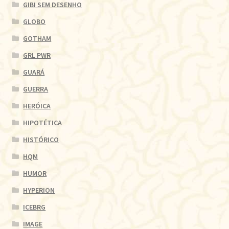
GIBI SEM DESENHO
GLOBO
GOTHAM
GRL PWR
GUARÁ
GUERRA
HERÓICA
HIPOTÉTICA
HISTÓRICO
HQM
HUMOR
HYPERION
ICEBRG
IMAGE