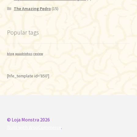
The Amazing Pedro
(15)
Popular tags
blog
quadrinhos
review
[hfe_template id='850']
© Loja Monstra 2026
Built with WooCommerce
.