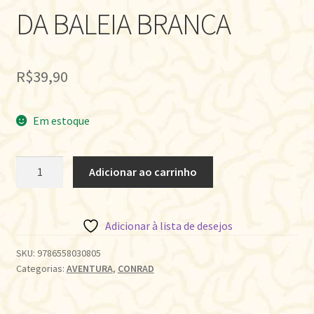
DA BALEIA BRANCA
R$
39,90
Em estoque
MOCHA
Adicionar ao carrinho
DICK:
A
LENDA
Adicionar à lista de desejos
DA
BALEIA
SKU:
9786558030805
Categorias:
AVENTURA
,
CONRAD
BRANCA
quantidade