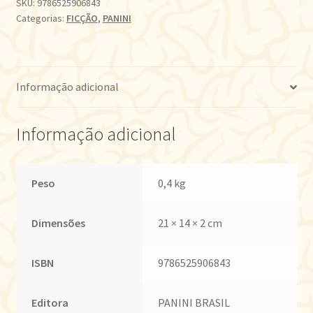
SKU:
9786525906843
Categorias:
FICÇÃO
,
PANINI
Informação adicional
Informação adicional
Peso
0,4 kg
Dimensões
21 × 14 × 2 cm
ISBN
9786525906843
Editora
PANINI BRASIL