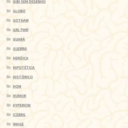
GIBI SEM DESENHO
GLOBO
GOTHAM
GRL PWR
GUARÁ
GUERRA
HERÓICA
HIPOTÉTICA
HISTÓRICO
HQM
HUMOR
HYPERION
ICEBRG
IMAGE