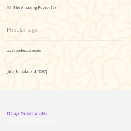
The Amazing Pedro
(15)
Popular tags
blog
quadrinhos
review
[hfe_template id='850']
© Loja Monstra 2026
Built with WooCommerce
.