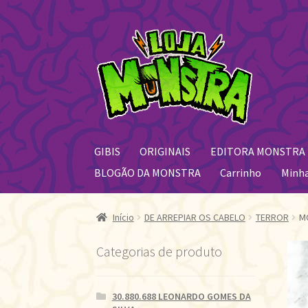
Pular
Pular
para
para
navegação
o
conteúdo
GIBIS
ORIGINAIS
EDITORA MONSTRA
BLOGÃO DA MONSTRA
Carrinho
Minh
Início
DE ARREPIAR OS CABELO
TERROR
M
Categorias de produto
30.880.688 LEONARDO GOMES DA