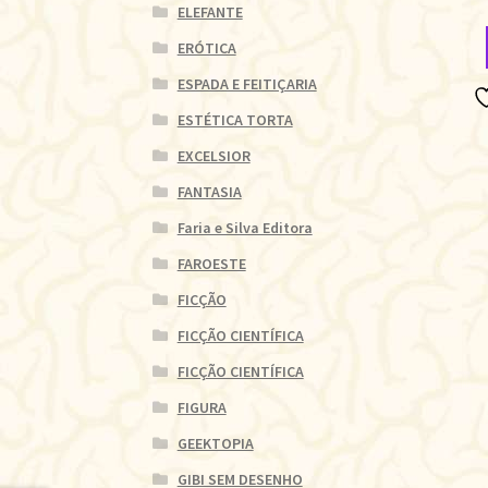
ELEFANTE
ERÓTICA
ESPADA E FEITIÇARIA
ESTÉTICA TORTA
EXCELSIOR
FANTASIA
Faria e Silva Editora
FAROESTE
FICÇÃO
FICÇÃO CIENTÍFICA
FICÇÃO CIENTÍFICA
FIGURA
GEEKTOPIA
GIBI SEM DESENHO