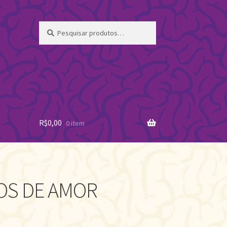
Pesquisar
Pesquisar
por:
R$
0,00
0 item
S DE AMOR