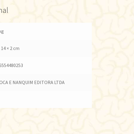
nal
kg
 14 × 2 cm
6554480253
OCA E NANQUIM EDITORA LTDA