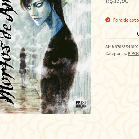
R$
86,90
Fora de est
SKU:
97865544802
Categorias:
PIPO