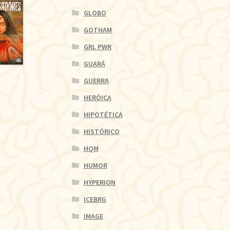
GLOBO
GOTHAM
GRL PWR
GUARÁ
GUERRA
HERÓICA
HIPOTÉTICA
HISTÓRICO
HQM
HUMOR
HYPERION
ICEBRG
IMAGE