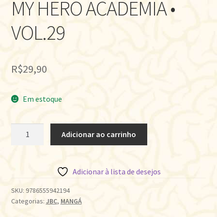
MY HERO ACADEMIA •
VOL.29
R$
29,90
Em estoque
MY
Adicionar ao carrinho
HERO
ACADEMIA
•
Adicionar à lista de desejos
VOL.29
quantidade
SKU:
9786555942194
Categorias:
JBC
,
MANGÁ