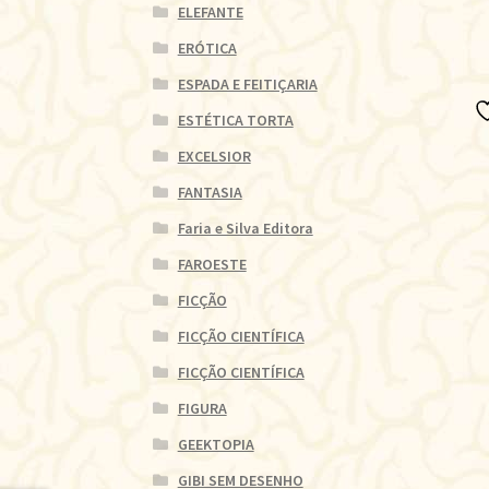
ELEFANTE
ERÓTICA
ESPADA E FEITIÇARIA
ESTÉTICA TORTA
EXCELSIOR
FANTASIA
Faria e Silva Editora
FAROESTE
FICÇÃO
FICÇÃO CIENTÍFICA
FICÇÃO CIENTÍFICA
FIGURA
GEEKTOPIA
GIBI SEM DESENHO