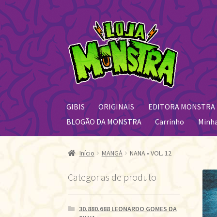
Pular
Pular
para
para
navegação
o
conteúdo
GIBIS
ORIGINAIS
EDITORA MONSTRA
BLOGÃO DA MONSTRA
Carrinho
Minh
Início
MANGÁ
NANA • VOL. 12
Categorias de produto
30.880.688 LEONARDO GOMES DA