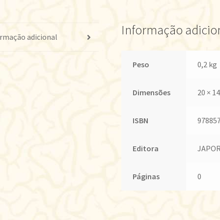
Informação adicio
rmação adicional
Peso
0,2 kg
Dimensões
20 × 14
ISBN
97885
Editora
JAPOR
Páginas
0