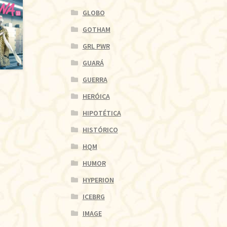
GLOBO
GOTHAM
GRL PWR
GUARÁ
GUERRA
HERÓICA
HIPOTÉTICA
HISTÓRICO
HQM
HUMOR
HYPERION
ICEBRG
IMAGE