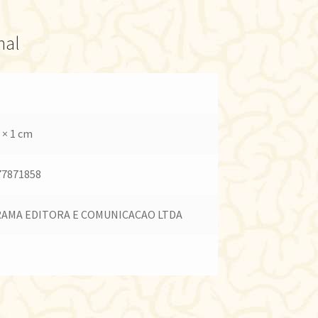
nal
 × 1 cm
77871858
AMA EDITORA E COMUNICACAO LTDA