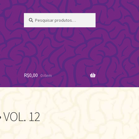
Pesquisar
Pesquisar
por:
R$
0,00
0 item
 VOL. 12