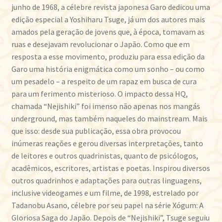
junho de 1968, a célebre revista japonesa Garo dedicou uma
edição especial a Yoshiharu Tsuge, já um dos autores mais
amados pela geração de jovens que, à época, tomavam as
ruas e desejavam revolucionar o Japão. Como que em
resposta a esse movimento, produziu para essa edição da
Garo uma história enigmática como um sonho – ou como
um pesadelo – a respeito de um rapaz em busca de cura
para um ferimento misterioso. O impacto dessa HQ,
chamada “Nejishiki” foi imenso não apenas nos mangás
underground, mas também naqueles do mainstream. Mais
que isso: desde sua publicação, essa obra provocou
inúmeras reações e gerou diversas interpretações, tanto
de leitores e outros quadrinistas, quanto de psicólogos,
acadêmicos, escritores, artistas e poetas. Inspirou diversos
outros quadrinhos e adaptações para outras linguagens,
inclusive videogames e um filme, de 1998, estrelado por
Tadanobu Asano, célebre por seu papel na série Xógum: A
Gloriosa Saga do Japão. Depois de “Nejishiki”, Tsuge seguiu