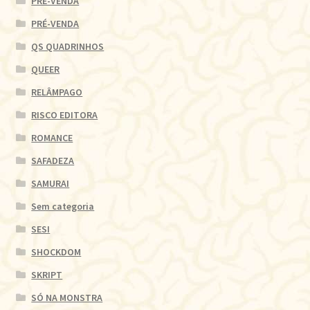
PRÉ-VENDA
PRÉ-VENDA
QS QUADRINHOS
QUEER
RELÂMPAGO
RISCO EDITORA
ROMANCE
SAFADEZA
SAMURAI
Sem categoria
SESI
SHOCKDOM
SKRIPT
SÓ NA MONSTRA