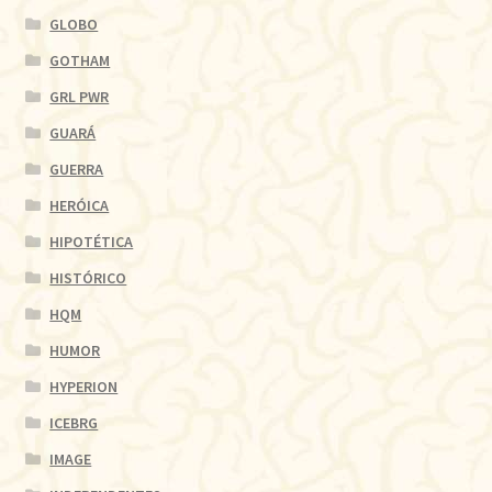
GLOBO
GOTHAM
GRL PWR
GUARÁ
GUERRA
HERÓICA
HIPOTÉTICA
HISTÓRICO
HQM
HUMOR
HYPERION
ICEBRG
IMAGE