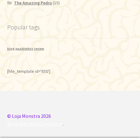
The Amazing Pedro
(15)
Popular tags
blog
quadrinhos
review
[hfe_template id='850']
© Loja Monstra 2026
Built with WooCommerce
.