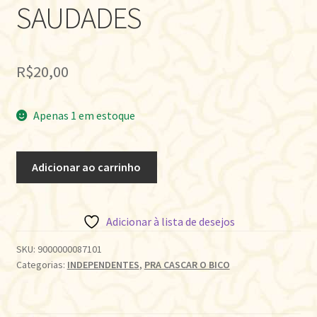
SAUDADES
R$
20,00
Apenas 1 em estoque
O
Adicionar ao carrinho
ATENEU
-
CRÔNICA
Adicionar à lista de desejos
DE
SAUDADES
SKU:
9000000087101
Categorias:
INDEPENDENTES
,
PRA CASCAR O BICO
quantidade