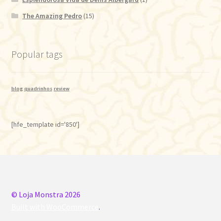
The Amazing Pedro
(15)
Popular tags
blog
quadrinhos
review
[hfe_template id='850']
© Loja Monstra 2026
Built with WooCommerce
.