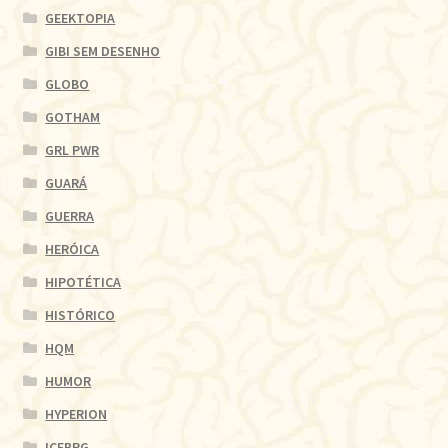
GEEKTOPIA
GIBI SEM DESENHO
GLOBO
GOTHAM
GRL PWR
GUARÁ
GUERRA
HERÓICA
HIPOTÉTICA
HISTÓRICO
HQM
HUMOR
HYPERION
ICEBRG