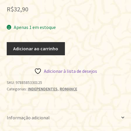
R$
32,90
Apenas 1 em estoque
O
Adicionar ao carrinho
BARÃO
DE
MUNT
Adicionar à lista de desejos
CASPRIO
quantidade
SKU:
9788585330125
Categorias:
INDEPENDENTES
,
ROMANCE
Informação adicional