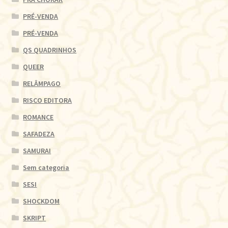
PRÉ-VENDA
PRÉ-VENDA
QS QUADRINHOS
QUEER
RELÂMPAGO
RISCO EDITORA
ROMANCE
SAFADEZA
SAMURAI
Sem categoria
SESI
SHOCKDOM
SKRIPT