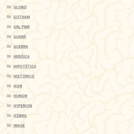
GLOBO
GOTHAM
GRL PWR
GUARÁ
GUERRA
HERÓICA
HIPOTÉTICA
HISTÓRICO
HQM
HUMOR
HYPERION
ICEBRG
IMAGE