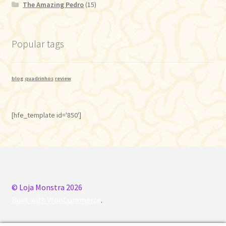
The Amazing Pedro
(15)
Popular tags
blog
quadrinhos
review
[hfe_template id='850']
© Loja Monstra 2026
Built with WooCommerce
.