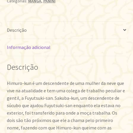
Categorias:
MANGÁ
,
PANINI
FRIA
COLEGA
DE
TRABALHO
Descrição
10
quantidade
Informação adicional
Descrição
Himuro-kun é um descendente de uma mulher da neve que
vive na atualidade e tem uma colega de trabalho peculiar e
gentil, a Fuyutsuki-san. Sakuba-kun, um descendente de
súcubo que ajudou Fuyutsuki-san enquanto ela estava no
exterior, foi transferido para onde a moça trabalha. Os
dois são tão próximos que ele a chama pelo primeiro
nome, fazendo com que Himuro-kun queime com as