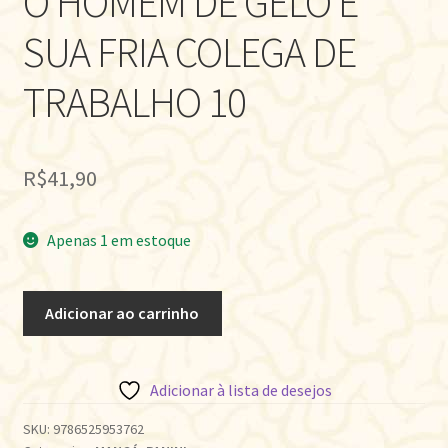
O HOMEM DE GELO E
SUA FRIA COLEGA DE
TRABALHO 10
R$
41,90
Apenas 1 em estoque
O
Adicionar ao carrinho
HOMEM
DE
GELO
Adicionar à lista de desejos
E
SUA
SKU:
9786525953762