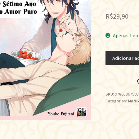
R$
29,90
Apenas 1 em
O
Adicionar a
SÉTIMO
ANO
DO
AMOR
PURO
SKU:
97865867993
Categorias:
MANG
quantidade