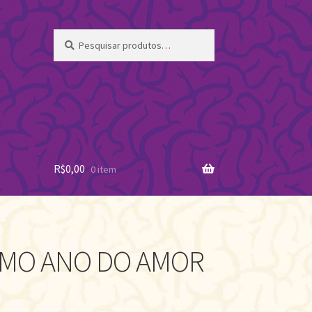
Pesquisar
Pesquisar
por:
R$
0,00
0 item
IMO ANO DO AMOR