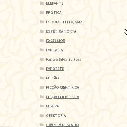
ELEFANTE
ERÓTICA
ESPADA E FEITIÇARIA
ESTÉTICA TORTA
EXCELSIOR
FANTASIA
Faria e Silva Editora
FAROESTE
FICÇÃO
FICÇÃO CIENTÍFICA
FICÇÃO CIENTÍFICA
FIGURA
GEEKTOPIA
GIBI SEM DESENHO