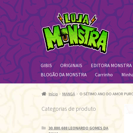
Pular
Pular
para
para
navegação
o
conteúdo
GIBIS
ORIGINAIS
EDITORA MONSTRA
BLOGÃO DA MONSTRA
Carrinho
Minh
Início
MANGÁ
O SÉTIMO ANO DO AMOR PUR
Categorias de produto
30.880.688 LEONARDO GOMES DA