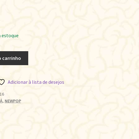
 estoque
o carrinho
Adicionar à lista de desejos
16
Á
,
NEWPOP