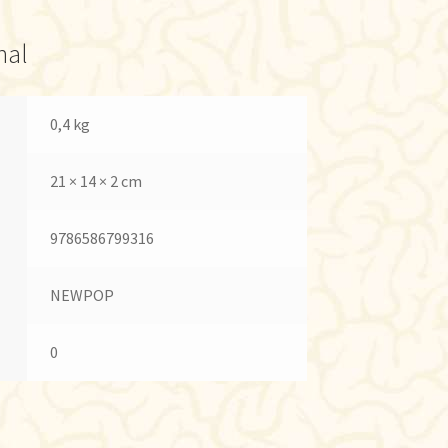
nal
0,4 kg
21 × 14 × 2 cm
9786586799316
NEWPOP
0