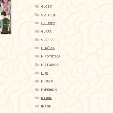
GLOBO
GOTHAM
GRL PWR
GUARÁ
GUERRA
HERÓICA
HIPOTÉTICA
HISTÓRICO
HQM
HUMOR
HYPERION
ICEBRG
IMAGE