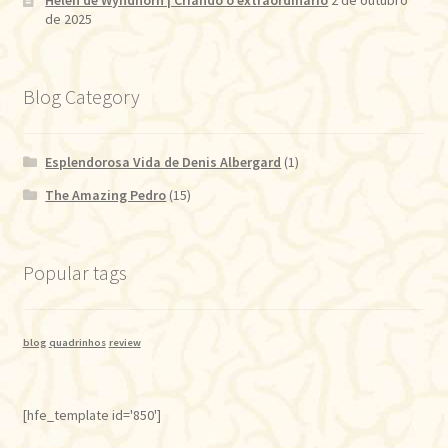
de 2025
Blog Category
Esplendorosa Vida de Denis Albergard
(1)
The Amazing Pedro
(15)
Popular tags
blog
quadrinhos
review
[hfe_template id='850']