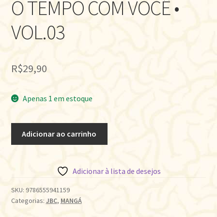
O TEMPO COM VOCÊ •
VOL.03
R$
29,90
Apenas 1 em estoque
O
Adicionar ao carrinho
TEMPO
COM
VOCÊ
Adicionar à lista de desejos
•
VOL.03
SKU:
9786555941159
Categorias:
JBC
,
MANGÁ
quantidade