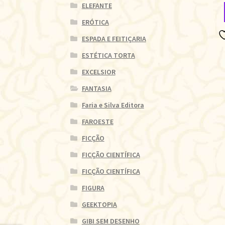
ELEFANTE
ERÓTICA
ESPADA E FEITIÇARIA
ESTÉTICA TORTA
EXCELSIOR
FANTASIA
Faria e Silva Editora
FAROESTE
FICÇÃO
FICÇÃO CIENTÍFICA
FICÇÃO CIENTÍFICA
FIGURA
GEEKTOPIA
GIBI SEM DESENHO