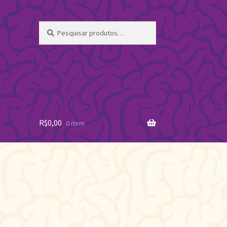
Pesquisar
Pesquisar
por:
R$
0,00
0 item