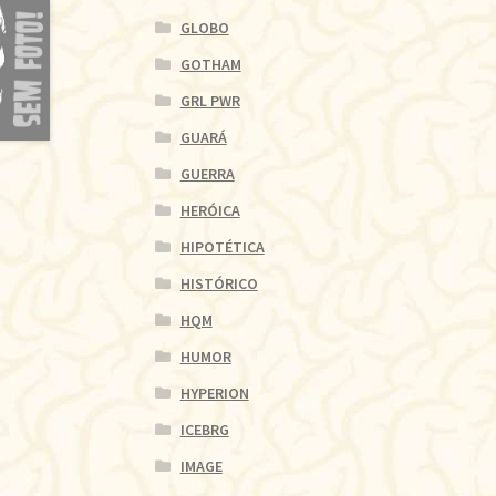
GLOBO
GOTHAM
GRL PWR
GUARÁ
GUERRA
HERÓICA
HIPOTÉTICA
HISTÓRICO
HQM
HUMOR
HYPERION
ICEBRG
IMAGE