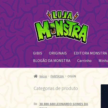
Pular
Pular
para
para
navegação
o
conteúdo
GIBIS
ORIGINAIS
EDITORA MONSTRA
BLOGÃO DA MONSTRA
Carrinho
Minh
Início
FANTASIA
OGÚN
Categorias de produto
30.880.688 LEONARDO GOMES DA