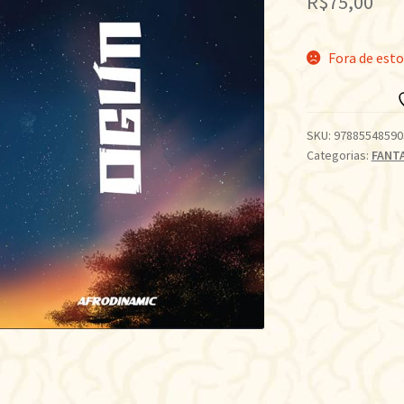
R$
75,00
Fora de est
SKU:
97885548590
Categorias:
FANT