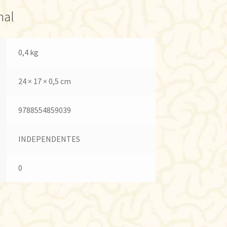
nal
0,4 kg
24 × 17 × 0,5 cm
9788554859039
INDEPENDENTES
0