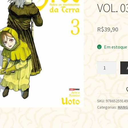
VOL. 0
R$
39,90
Em estoque
ORBE:
SOBRE
OS
MOVIMENTOS
DA
TERRA
SKU:
97865259149
Categorias:
MANG
•
VOL.
03