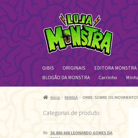
Pular
Pular
para
para
navegação
o
conteúdo
GIBIS
ORIGINAIS
EDITORA MONSTRA
BLOGÃO DA MONSTRA
Carrinho
Minh
Início
MANGÁ
ORBE: SOBRE OS MOVIMENTOS 
Categorias de produto
30.880.688 LEONARDO GOMES DA