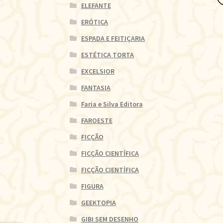
ELEFANTE
ERÓTICA
ESPADA E FEITIÇARIA
ESTÉTICA TORTA
EXCELSIOR
FANTASIA
Faria e Silva Editora
FAROESTE
FICÇÃO
FICÇÃO CIENTÍFICA
FICÇÃO CIENTÍFICA
FIGURA
GEEKTOPIA
GIBI SEM DESENHO