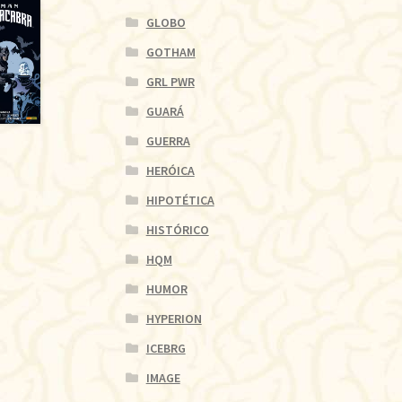
GLOBO
GOTHAM
GRL PWR
GUARÁ
GUERRA
HERÓICA
HIPOTÉTICA
HISTÓRICO
HQM
HUMOR
HYPERION
ICEBRG
IMAGE