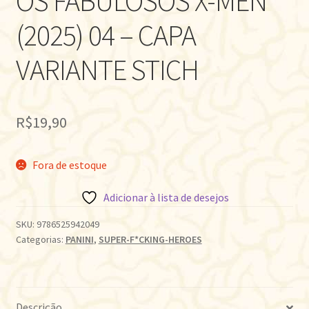
OS FABULOSOS X-MEN
(2025) 04 – CAPA
VARIANTE STICH
R$
19,90
Fora de estoque
Adicionar à lista de desejos
SKU:
9786525942049
Categorias:
PANINI
,
SUPER-F*CKING-HEROES
Descrição