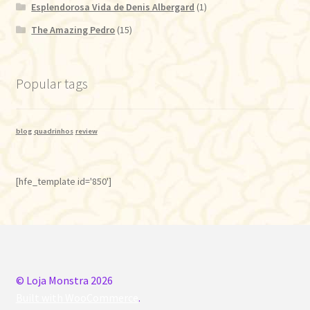
Esplendorosa Vida de Denis Albergard
(1)
The Amazing Pedro
(15)
Popular tags
blog
quadrinhos
review
[hfe_template id='850']
© Loja Monstra 2026
Built with WooCommerce
.