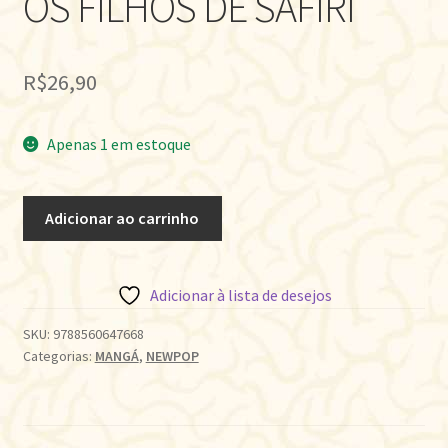
OS FILHOS DE SAFIRI
R$
26,90
Apenas 1 em estoque
OS
Adicionar ao carrinho
FILHOS
DE
SAFIRI
Adicionar à lista de desejos
quantidade
SKU:
9788560647668
Categorias:
MANGÁ
,
NEWPOP