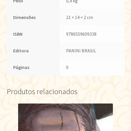
Peso
0,4 kg
Dimensões
21 × 14 × 2 cm
ISBN
9786559609338
Editora
PANINI BRASIL
Páginas
0
Produtos relacionados