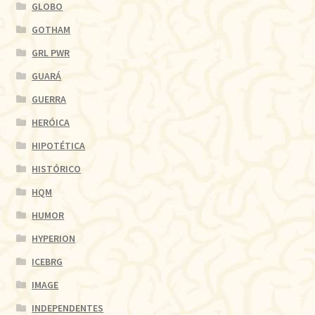
GLOBO
GOTHAM
GRL PWR
GUARÁ
GUERRA
HERÓICA
HIPOTÉTICA
HISTÓRICO
HQM
HUMOR
HYPERION
ICEBRG
IMAGE
INDEPENDENTES