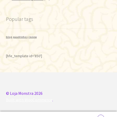
Popular tags
blog
quadrinhos
review
[hfe_template id='850']
© Loja Monstra 2026
Built with WooCommerce
.