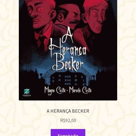
A HERANÇA BECKER
R$
92,00
Esgotado