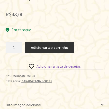
R$
48,00
Em estoque
PARIS,
Adicionar ao carrinho
POR
UM
TRIZ.
Adicionar à lista de desejos
quantidade
SKU:
9786556340128
Categoria:
ZARABATANA BOOKS
Informação adicional