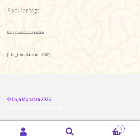
Popular tags
blog
quadrinhos
review
[hfe_template id='850']
© Loja Monstra 2026
Built with WooCommerce
.
0
Pesquisar
Pesquisar