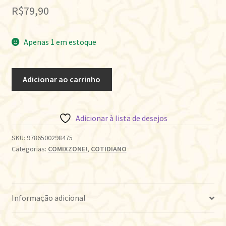
R$
79,90
Apenas 1 em estoque
PAUL
Adicionar ao carrinho
EM
CASA
quantidade
Adicionar à lista de desejos
SKU:
9786500298475
Categorias:
COMIXZONE!
,
COTIDIANO
Informação adicional