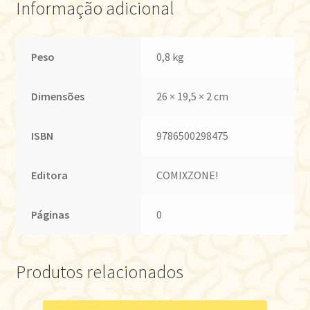
Informação adicional
Peso
0,8 kg
Dimensões
26 × 19,5 × 2 cm
ISBN
9786500298475
Editora
COMIXZONE!
Páginas
0
Produtos relacionados