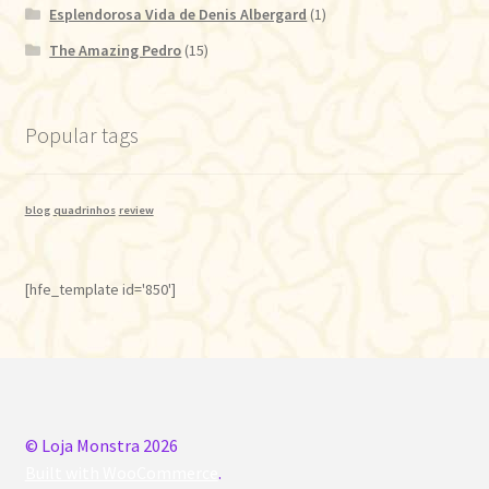
Esplendorosa Vida de Denis Albergard
(1)
The Amazing Pedro
(15)
Popular tags
blog
quadrinhos
review
[hfe_template id='850']
© Loja Monstra 2026
Built with WooCommerce
.