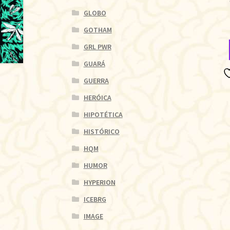
GLOBO
GOTHAM
GRL PWR
GUARÁ
GUERRA
HERÓICA
HIPOTÉTICA
HISTÓRICO
HQM
HUMOR
HYPERION
ICEBRG
IMAGE