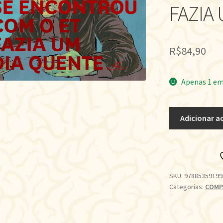
FAZIA
R$
84,90
Apenas 1 em
QUANDO
Adicionar a
MEU
PAI
SE
ENCONTROU
COM
SKU:
97885359199
Categorias:
COMP
O
ET
FAZIA