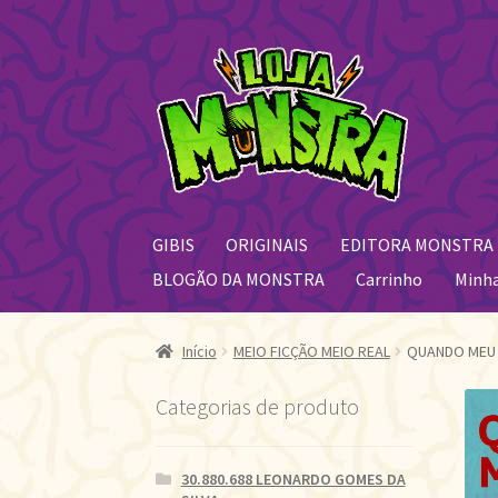
Pular
Pular
para
para
navegação
o
conteúdo
GIBIS
ORIGINAIS
EDITORA MONSTRA
BLOGÃO DA MONSTRA
Carrinho
Minh
Início
MEIO FICÇÃO MEIO REAL
QUANDO MEU 
Categorias de produto
30.880.688 LEONARDO GOMES DA