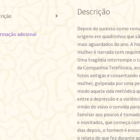
UM
DIA
Descrição
rição
QUENTE
quantidade
Depois do sucesso como roman
rmação adicional
origens em quadrinhos que s
mais aguardados do ano. A h
mulher é narrada com requintes
Uma tragédia interrompe o 
da Companhia Telefônica, ac
fotos antigas e consertando 
mulher, golpeada por uma ped
modo aquela vida metódica q
entre a depressão e a violênci
irmão do viúvo o convida para
familiar aos poucos é tomad
e inusitados, que começa com
dias depois, o homem é encon
o relato do que fez durante a