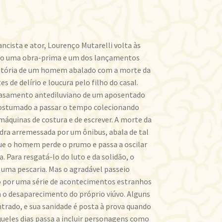
cista e ator, Lourenço Mutarelli volta às
ão uma obra-prima e um dos lançamentos
istória de um homem abalado com a morte da
 de delírio e loucura pelo filho do casal.
casamento antediluviano de um aposentado
ostumado a passar o tempo colecionando
máquinas de costura e de escrever. A morte da
ra arremessada por um ônibus, abala de tal
ue o homem perde o prumo e passa a oscilar
a. Para resgatá-lo do luto e da solidão, o
 uma pescaria. Mas o agradável passeio
o por uma série de acontecimentos estranhos
 o desaparecimento do próprio viúvo. Alguns
trado, e sua sanidade é posta à prova quando
queles dias passa a incluir personagens como