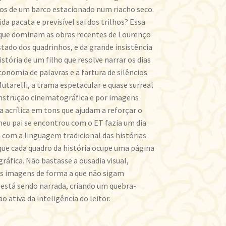
os de um barco estacionado num riacho seco.
a pacata e previsível sai dos trilhos? Essa
 que dominam as obras recentes de Lourenço
stado dos quadrinhos, e da grande insistência
istória de um filho que resolve narrar os dias
conomia de palavras e a fartura de silêncios
utarelli, a trama espetacular e quase surreal
construção cinematográfica e por imagens
a acrílica em tons que ajudam a reforçar o
eu pai se encontrou com o ET fazia um dia
om a linguagem tradicional das histórias
ue cada quadro da história ocupe uma página
gráfica. Não bastasse a ousadia visual,
s imagens de forma a que não sigam
 está sendo narrada, criando um quebra-
o ativa da inteligência do leitor.