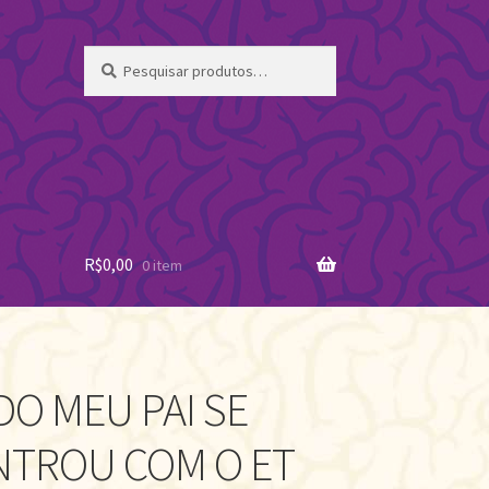
Pesquisar
Pesquisar
por:
R$
0,00
0 item
O MEU PAI SE
TROU COM O ET