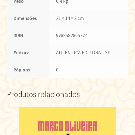
Peso
0,4 kg
Dimensões
21 × 14 × 2 cm
ISBN
9788582865774
Editora
AUTENTICA EDITORA – SP
Páginas
0
Produtos relacionados