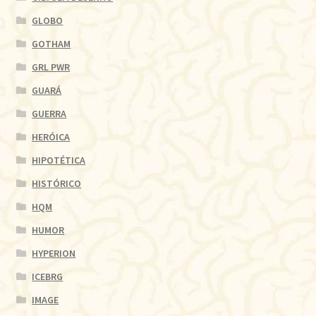
GLOBO
GOTHAM
GRL PWR
GUARÁ
GUERRA
HERÓICA
HIPOTÉTICA
HISTÓRICO
HQM
HUMOR
HYPERION
ICEBRG
IMAGE