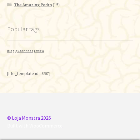
The Amazing Pedro
(15)
Popular tags
blog
quadrinhos
review
[hfe_template id='850']
© Loja Monstra 2026
Built with WooCommerce
.