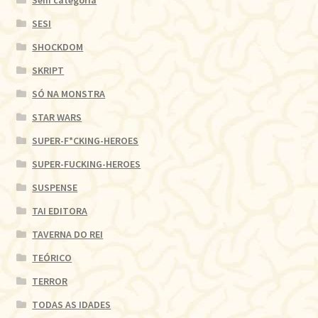
Sem categoria
SESI
SHOCKDOM
SKRIPT
SÓ NA MONSTRA
STAR WARS
SUPER-F*CKING-HEROES
SUPER-FUCKING-HEROES
SUSPENSE
TAI EDITORA
TAVERNA DO REI
TEÓRICO
TERROR
TODAS AS IDADES