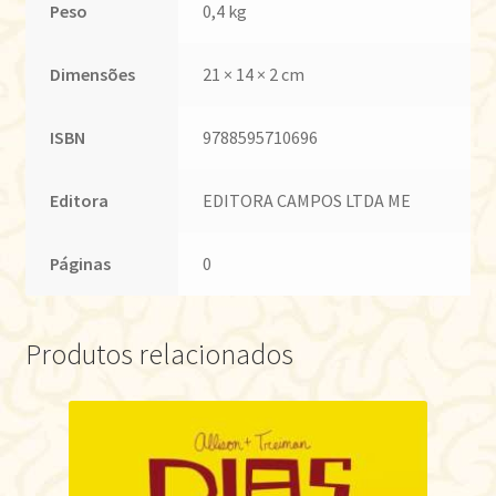
Peso
0,4 kg
Dimensões
21 × 14 × 2 cm
ISBN
9788595710696
Editora
EDITORA CAMPOS LTDA ME
Páginas
0
Produtos relacionados