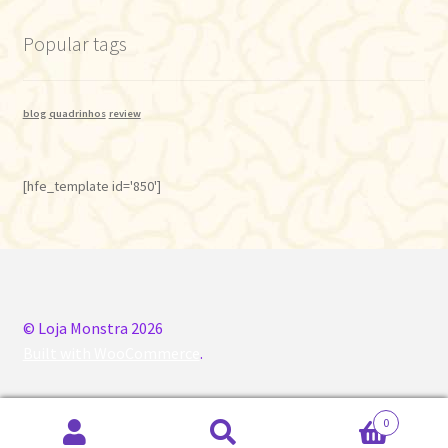
Popular tags
blog
quadrinhos
review
[hfe_template id='850']
© Loja Monstra 2026
Built with WooCommerce
.
0
Pesquisar
Pesquisar