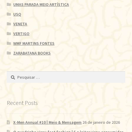
UMAS PARADA MEIO ARTÍSTICA
USQ
VENETA
VERTIGO
WMF MARTINS FONTES
ZARABATANA BOOKS
Pesquisar
por:
Recent Posts
X-Men Annual #10 | Meio & Mensagem
26 de janeiro de 2026
O quadrinho virou fast fashion | E o leitor virou consumidor