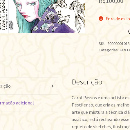
R$
100,00
Fora de est
SKU:
90000001013
Categorias:
FANT
Descrição
rição
Carol Passos é uma artista es
rmação adicional
Pestilento, que cria as melh
arte que mistura a técnica cl
asiático, está recheando esse 
repleto de sketches, ilustraç