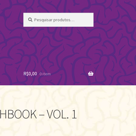
Pesquisar
Pesquisar
por:
R$
0,00
0 item
HBOOK – VOL. 1