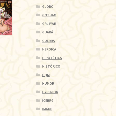
GLOBO
GOTHAM
GRL PWR
GUARÁ
GUERRA
HERÓICA
HIPOTÉTICA
HISTÓRICO
HQM
HUMOR
HYPERION
ICEBRG
IMAGE