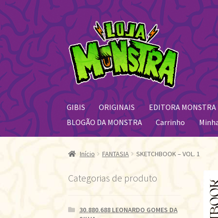
Pular
Pular
para
para
navegação
o
conteúdo
GIBIS
ORIGINAIS
EDITORA MONSTRA
BLOGÃO DA MONSTRA
Carrinho
Minh
Início
FANTASIA
SKETCHBOOK – VOL. 1
Categorias de produto
30.880.688 LEONARDO GOMES DA