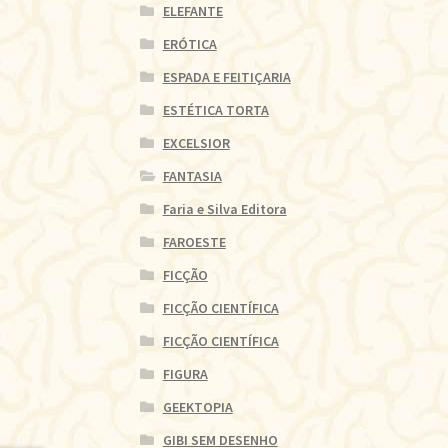
ELEFANTE
ERÓTICA
ESPADA E FEITIÇARIA
ESTÉTICA TORTA
EXCELSIOR
FANTASIA
Faria e Silva Editora
FAROESTE
FICÇÃO
FICÇÃO CIENTÍFICA
FICÇÃO CIENTÍFICA
FIGURA
GEEKTOPIA
GIBI SEM DESENHO