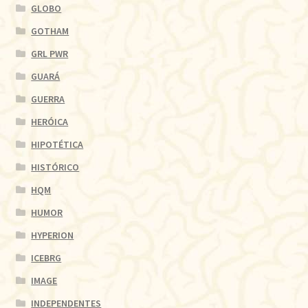
GLOBO
GOTHAM
GRL PWR
GUARÁ
GUERRA
HERÓICA
HIPOTÉTICA
HISTÓRICO
HQM
HUMOR
HYPERION
ICEBRG
IMAGE
INDEPENDENTES