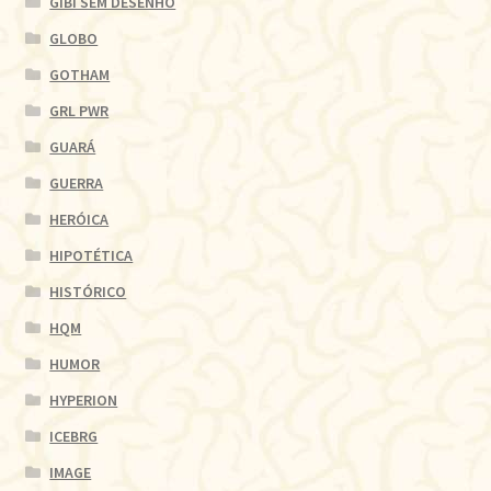
GIBI SEM DESENHO
GLOBO
GOTHAM
GRL PWR
GUARÁ
GUERRA
HERÓICA
HIPOTÉTICA
HISTÓRICO
HQM
HUMOR
HYPERION
ICEBRG
IMAGE