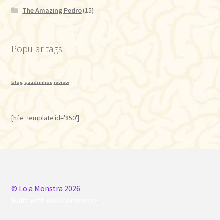
The Amazing Pedro
(15)
Popular tags
blog
quadrinhos
review
[hfe_template id='850']
© Loja Monstra 2026
Built with WooCommerce
.