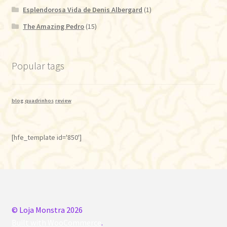
Esplendorosa Vida de Denis Albergard
(1)
The Amazing Pedro
(15)
Popular tags
blog
quadrinhos
review
[hfe_template id='850']
© Loja Monstra 2026
Built with WooCommerce
.