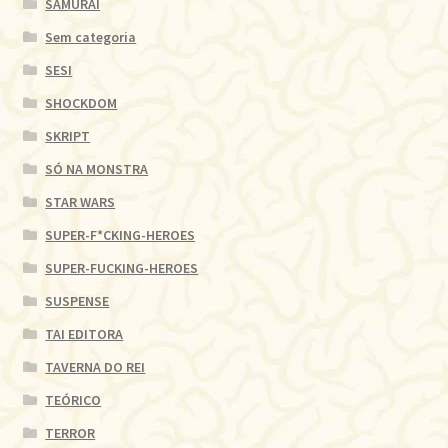
SAMURAI
Sem categoria
SESI
SHOCKDOM
SKRIPT
SÓ NA MONSTRA
STAR WARS
SUPER-F*CKING-HEROES
SUPER-FUCKING-HEROES
SUSPENSE
TAI EDITORA
TAVERNA DO REI
TEÓRICO
TERROR