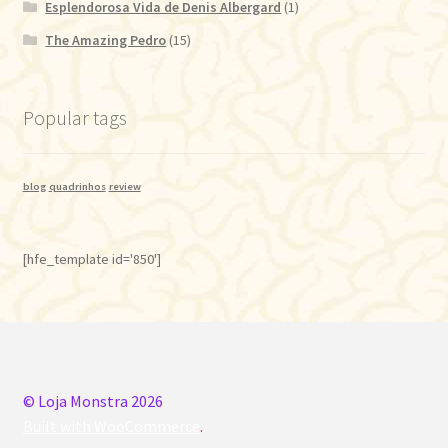
Esplendorosa Vida de Denis Albergard
(1)
The Amazing Pedro
(15)
Popular tags
blog
quadrinhos
review
[hfe_template id='850']
© Loja Monstra 2026
Built with WooCommerce
.