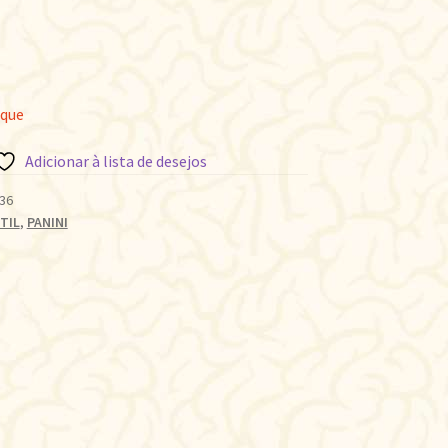
oque
Adicionar à lista de desejos
36
TIL
,
PANINI