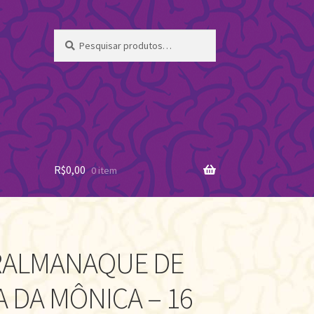
Pesquisar
Pesquisar
por:
R$
0,00
0 item
RALMANAQUE DE
 DA MÔNICA – 16