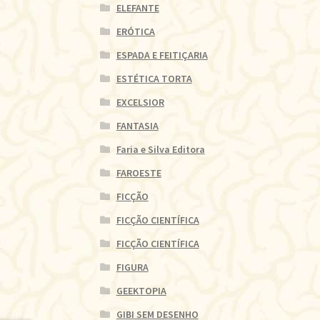
ELEFANTE
ERÓTICA
ESPADA E FEITIÇARIA
ESTÉTICA TORTA
EXCELSIOR
FANTASIA
Faria e Silva Editora
FAROESTE
FICÇÃO
FICÇÃO CIENTÍFICA
FICÇÃO CIENTÍFICA
FIGURA
GEEKTOPIA
GIBI SEM DESENHO