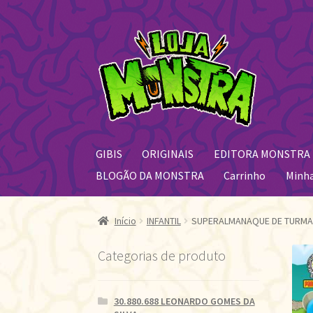
Pular
Pular
para
para
navegação
o
conteúdo
GIBIS
ORIGINAIS
EDITORA MONSTRA
BLOGÃO DA MONSTRA
Carrinho
Minh
Início
INFANTIL
SUPERALMANAQUE DE TURMA 
Categorias de produto
30.880.688 LEONARDO GOMES DA