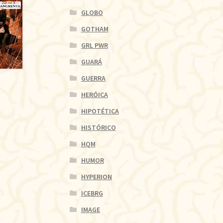
GLOBO
GOTHAM
GRL PWR
GUARÁ
GUERRA
HERÓICA
HIPOTÉTICA
HISTÓRICO
HQM
HUMOR
HYPERION
ICEBRG
IMAGE