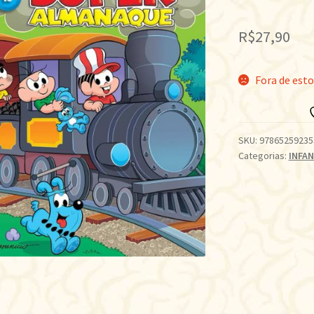
R$
27,90
Fora de est
SKU:
97865259235
Categorias:
INFAN