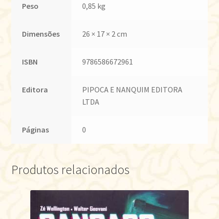
Peso
0,85 kg
Dimensões
26 × 17 × 2 cm
ISBN
9786586672961
Editora
PIPOCA E NANQUIM EDITORA
LTDA
Páginas
0
Produtos relacionados