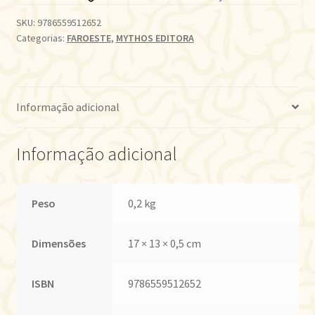
SKU:
9786559512652
Categorias:
FAROESTE
,
MYTHOS EDITORA
Informação adicional
Informação adicional
Peso
0,2 kg
Dimensões
17 × 13 × 0,5 cm
ISBN
9786559512652