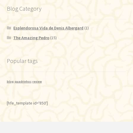
Blog Category
Esplendorosa Vida de Denis Albergard
(1)
The Amazing Pedro
(15)
Popular tags
blog
quadrinhos
review
[hfe_template id='850']