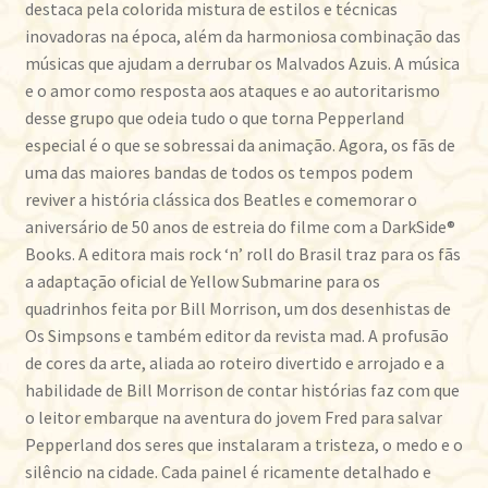
destaca pela colorida mistura de estilos e técnicas
inovadoras na época, além da harmoniosa combinação das
músicas que ajudam a derrubar os Malvados Azuis. A música
e o amor como resposta aos ataques e ao autoritarismo
desse grupo que odeia tudo o que torna Pepperland
especial é o que se sobressai da animação. Agora, os fãs de
uma das maiores bandas de todos os tempos podem
reviver a história clássica dos Beatles e comemorar o
aniversário de 50 anos de estreia do filme com a DarkSide®
Books. A editora mais rock ‘n’ roll do Brasil traz para os fãs
a adaptação oficial de Yellow Submarine para os
quadrinhos feita por Bill Morrison, um dos desenhistas de
Os Simpsons e também editor da revista mad. A profusão
de cores da arte, aliada ao roteiro divertido e arrojado e a
habilidade de Bill Morrison de contar histórias faz com que
o leitor embarque na aventura do jovem Fred para salvar
Pepperland dos seres que instalaram a tristeza, o medo e o
silêncio na cidade. Cada painel é ricamente detalhado e