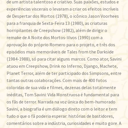
de um artista talentoso e criativo. Suas paixões, estudos e
experiências viscerais o levaram a criar os efeitos incríveis
de Despertar dos Mortos (1978), o icônico Jason Voorhees
para a franquia de Sexta-Feira 13 (1980), as criaturas
horripilantes de Creepshow (1982), além de dirigir o
remake de A Noite dos Mortos-Vivos (1990) com a
aprovação do próprio Romero para o projeto, e três dos
episódios mais memoráveis de Tales from the Darkside
(1984-1988), só para citar alguns marcos. Como ator, Savini
atuou em Creepshow, Drink no Inferno, Django, Machete,
Planet Terror, além de ter participado dos Simpsons, entre
tantas outras colaborações. Com mais de 400 fotos
coloridas de sua vida e filmes, dezenas delas totalmente
inéditas, Tom Savini: Vida Monstruosa é fundamental para
os fãs de terror. Narrada na voz única do bem-humorado
Savini, a biografia é um diálogo direto com o leitor e tem
tudo o que o fã poderia esperar: histórias de bastidores,
comentários sobre a indústria, curiosidades e muito gore. A