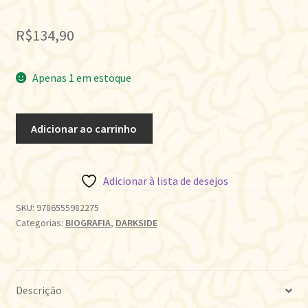
R$
134,90
Apenas 1 em estoque
TOM
Adicionar ao carrinho
SAVINI:
VIDA
MONSTRUOSA
Adicionar à lista de desejos
quantidade
SKU:
9786555982275
Categorias:
BIOGRAFIA
,
DARKSIDE
Descrição