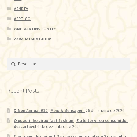
VENETA
VERTIGO
WMF MARTINS FONTES
ZARABATANA BOOKS
Pesquisar
por:
Recent Posts
X-Men Annual #10 | Meio & Mensagem
26 de janeiro de 2026
O quadrinho virou fast fashion | E o leitor virou consumidor
descartável
6 de dezembro de 2025
Contagem de corpos | O excesso como método
2 de outubro