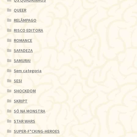
QUEER
RELÂMPAGO
RISCO EDITORA
ROMANCE
SAFADEZA
SAMURAI
Sem categoria
SESI
SHOCKDOM
SKRIPT
SÓ NA MONSTRA
STAR WARS
SUPER-F*CKING-HEROES