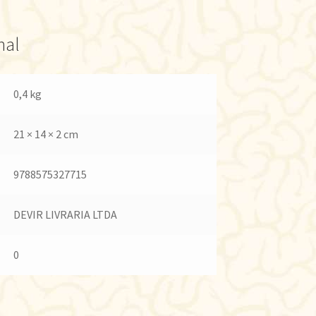
nal
0,4 kg
21 × 14 × 2 cm
9788575327715
DEVIR LIVRARIA LTDA
0