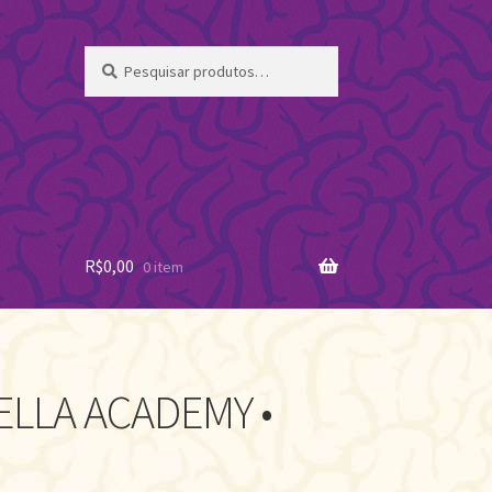
Pesquisar
Pesquisar
por:
R$
0,00
0 item
LLA ACADEMY •