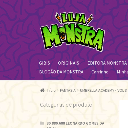
Pular
Pular
para
para
navegação
o
conteúdo
GIBIS
ORIGINAIS
EDITORA MONSTRA
BLOGÃO DA MONSTRA
Carrinho
Minh
Início
FANTASIA
UMBRELLA ACADEMY • VOL 3
Categorias de produto
30.880.688 LEONARDO GOMES DA