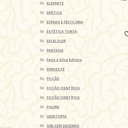
ELEFANTE
ERÓTICA
ESPADA E FEITIÇARIA
ESTÉTICA TORTA
EXCELSIOR
FANTASIA
Faria e Silva Editora
FAROESTE
FICÇÃO
FICÇÃO CIENTÍFICA
FICÇÃO CIENTÍFICA
FIGURA
GEEKTOPIA
GIBI SEM DESENHO