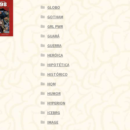
GLOBO
GOTHAM
GRL PWR
GUARÁ
GUERRA
HERÓICA
HIPOTÉTICA
HISTÓRICO
HQM
HUMOR
HYPERION
ICEBRG
IMAGE