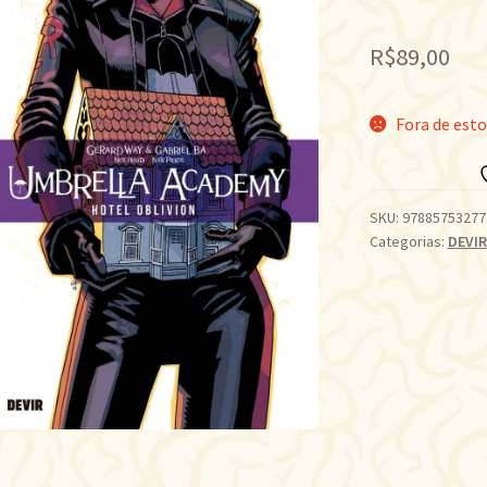
R$
89,00
Fora de est
SKU:
97885753277
Categorias:
DEVIR