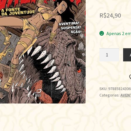
R$
24,90
Apenas 2 em
VALKIRIA:
A
FONTE
DA
JUVENTUDE
quantidade
SKU:
97885824306
Categorias:
AVEN