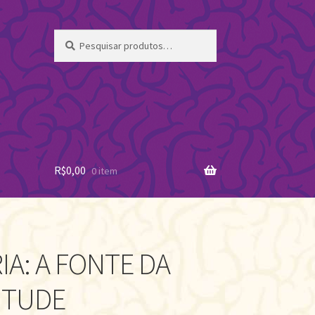
Pesquisar
Pesquisar
por:
R$
0,00
0 item
IA: A FONTE DA
NTUDE