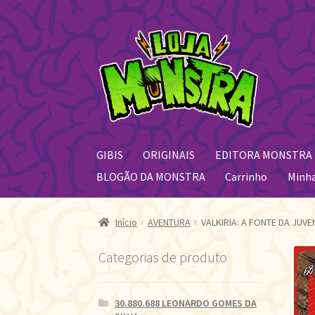
Pular
Pular
para
para
navegação
o
conteúdo
GIBIS
ORIGINAIS
EDITORA MONSTRA
BLOGÃO DA MONSTRA
Carrinho
Minh
Início
AVENTURA
VALKIRIA: A FONTE DA JUV
Categorias de produto
30.880.688 LEONARDO GOMES DA