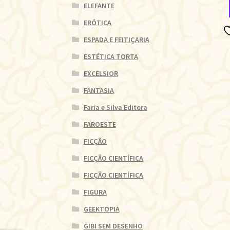
ELEFANTE
ERÓTICA
ESPADA E FEITIÇARIA
ESTÉTICA TORTA
EXCELSIOR
FANTASIA
Faria e Silva Editora
FAROESTE
FICÇÃO
FICÇÃO CIENTÍFICA
FICÇÃO CIENTÍFICA
FIGURA
GEEKTOPIA
GIBI SEM DESENHO