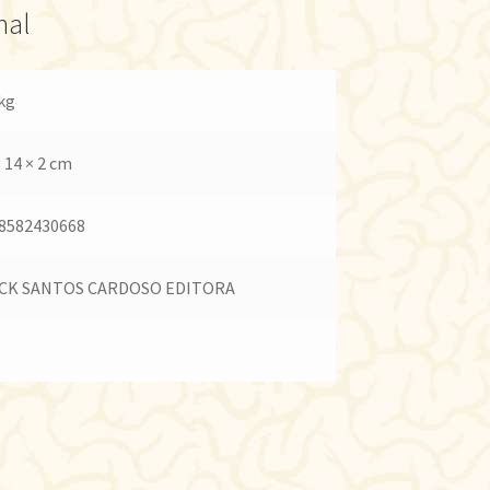
nal
 kg
× 14 × 2 cm
8582430668
CK SANTOS CARDOSO EDITORA