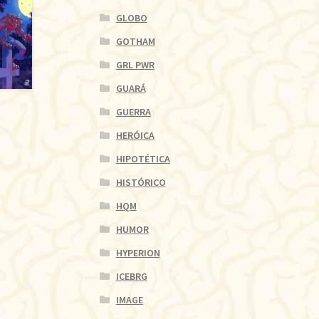
GLOBO
GOTHAM
GRL PWR
GUARÁ
GUERRA
HERÓICA
HIPOTÉTICA
HISTÓRICO
HQM
HUMOR
HYPERION
ICEBRG
IMAGE