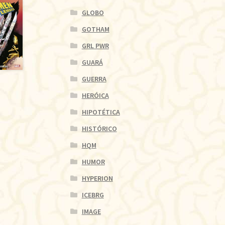
GLOBO
GOTHAM
GRL PWR
GUARÁ
GUERRA
HERÓICA
HIPOTÉTICA
HISTÓRICO
HQM
HUMOR
HYPERION
ICEBRG
IMAGE