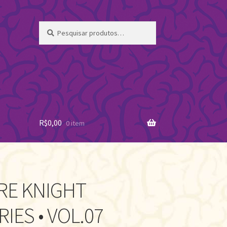
Pesquisar
Pesquisar
por:
R$
0,00
0 item
RE KNIGHT
IES • VOL.07