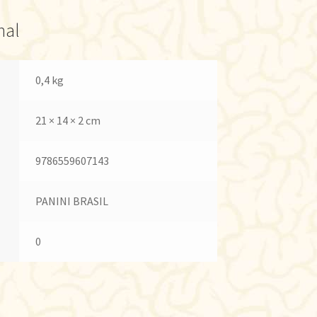
nal
0,4 kg
21 × 14 × 2 cm
9786559607143
PANINI BRASIL
0