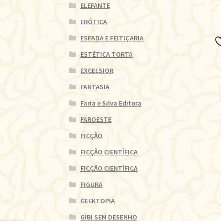
ELEFANTE
ERÓTICA
ESPADA E FEITIÇARIA
ESTÉTICA TORTA
EXCELSIOR
FANTASIA
Faria e Silva Editora
FAROESTE
FICÇÃO
FICÇÃO CIENTÍFICA
FICÇÃO CIENTÍFICA
FIGURA
GEEKTOPIA
GIBI SEM DESENHO