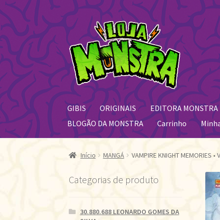
Pular
Pular
para
para
navegação
o
conteúdo
GIBIS
ORIGINAIS
EDITORA MONSTRA
BLOGÃO DA MONSTRA
Carrinho
Minh
Início
MANGÁ
VAMPIRE KNIGHT MEMORIES • 
Categorias de produto
30.880.688 LEONARDO GOMES DA