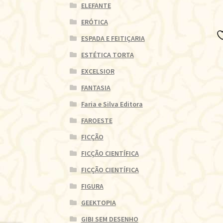
ELEFANTE
ERÓTICA
ESPADA E FEITIÇARIA
ESTÉTICA TORTA
EXCELSIOR
FANTASIA
Faria e Silva Editora
FAROESTE
FICÇÃO
FICÇÃO CIENTÍFICA
FICÇÃO CIENTÍFICA
FIGURA
GEEKTOPIA
GIBI SEM DESENHO