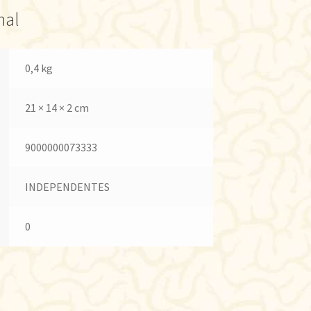
nal
0,4 kg
21 × 14 × 2 cm
9000000073333
INDEPENDENTES
0