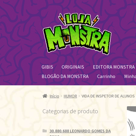
Pular
Pular
para
para
navegação
o
conteúdo
GIBIS
ORIGINAIS
EDITORA MONSTRA
BLOGÃO DA MONSTRA
Carrinho
Minh
Início
HUMOR
VIDA DE INSPETOR DE ALUNOS
Categorias de produto
30.880.688 LEONARDO GOMES DA