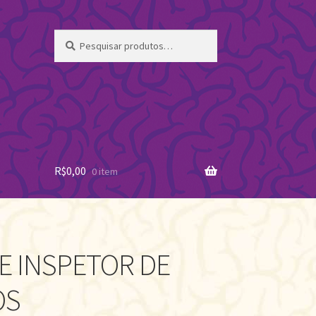
Pesquisar
Pesquisar
por:
R$
0,00
0 item
DE INSPETOR DE
OS