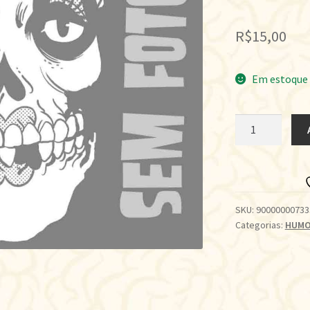
R$
15,00
Em estoque
VIDA
DE
INSPETOR
DE
ALUNOS
quantidade
SKU:
90000000733
Categorias:
HUM