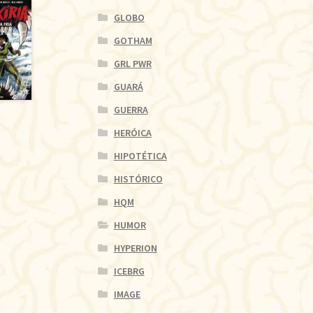
GLOBO
GOTHAM
GRL PWR
GUARÁ
GUERRA
HERÓICA
HIPOTÉTICA
HISTÓRICO
HQM
HUMOR
HYPERION
ICEBRG
IMAGE