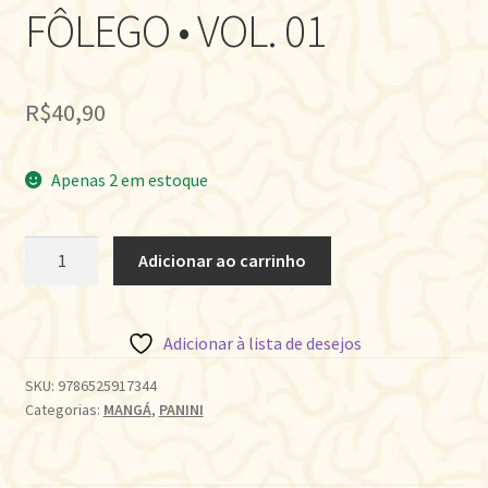
FÔLEGO • VOL. 01
R$
40,90
Apenas 2 em estoque
VOCÊ
Adicionar ao carrinho
ME
DEIXA
EM
Adicionar à lista de desejos
FÔLEGO
•
SKU:
9786525917344
Categorias:
MANGÁ
,
PANINI
VOL.
01
quantidade