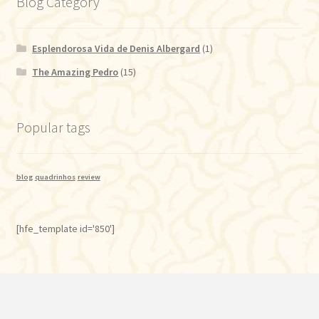
Blog Category
Esplendorosa Vida de Denis Albergard
(1)
The Amazing Pedro
(15)
Popular tags
blog
quadrinhos
review
[hfe_template id='850']