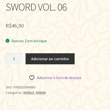
SWORD VOL. 06
R$
46,90
Apenas 2 em estoque
WISTORIA:
Adicionar ao carrinho
WAND
&
SWORD
Adicionar à lista de desejos
VOL.
06
SKU:
9786525949680
Categorias:
MANGÁ
,
PANINI
quantidade