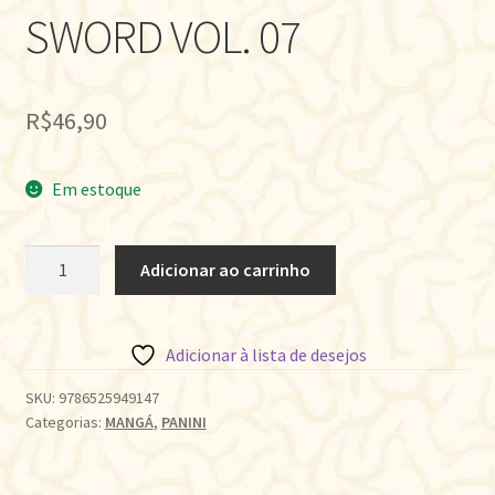
SWORD VOL. 07
R$
46,90
Em estoque
WISTORIA:
Adicionar ao carrinho
WAND
&
SWORD
Adicionar à lista de desejos
VOL.
07
SKU:
9786525949147
Categorias:
MANGÁ
,
PANINI
quantidade